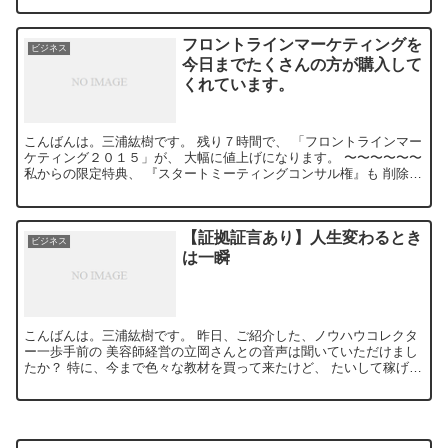
フロントラインマーケティングを
ビジネス
今日までたくさんの方が購入して
くれています。
こんばんは。三浦紘樹です。 残り７時間で、 「フロントラインマー
ケティング２０１５」が、 大幅に値上げになります。 〜〜〜〜〜〜
私からの限定特典、 『スタートミーティングコンサル権』も 削除し
ます。 ...
【証拠証言あり】人生変わるとき
ビジネス
は一瞬
こんばんは。三浦紘樹です。 昨日、ご紹介した、ノウハウコレクタ
ー一歩手前の 美容師経営の立岡さんとの音声は聞いていただけまし
たか？ 特に、今まで色々な教材を買って来たけど、 たいして稼げな
かった経験がある人は、 必ず聞...