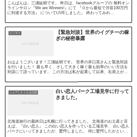
こんばんは。三浦紘樹です。 昨日は、facebookグループの 無料オン
ラインサロン『We are Winners!』にて 『０から最短で月収100万円
に到達する方法』 についてLIVEしました。 終わってみれ
ば、、、...
【緊急対談】世界のイグチーの稼
ビジネス
ぎの秘密暴露
おはようございます！三浦紘樹です。 世界の井口晃さんと緊急対談
を行いました！ 最も早く、そして大きく稼ぐ最も効率のいい方法を
対談にて語っています。 この方法は私が起業して以来、右肩上がり
に収益を伸ばしてきた方法でもあります。 ...
白い恋人パーク工場見学に行って
シェアしたくなる話題
きました。
北海道旅行の最終日は札幌に行ってきました。 北海道のお土産と言
えば、『白い恋人』 この白い恋人を作っている工場見学、 白い恋人
パークにいってきましたが、驚愕しました。 何に驚愕したかという
と、 アミューズメントの充...