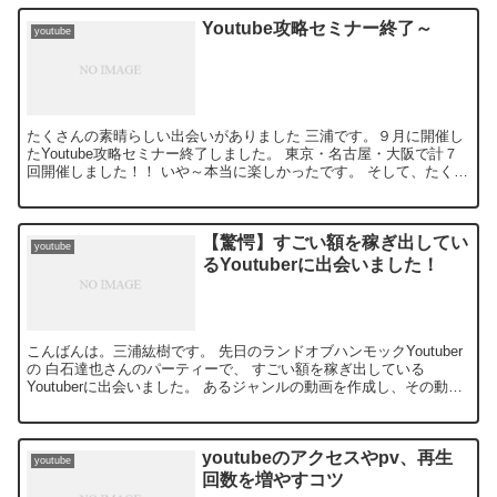
Youtube攻略セミナー終了～
youtube
たくさんの素晴らしい出会いがありました 三浦です。９月に開催し
たYoutube攻略セミナー終了しました。 東京・名古屋・大阪で計７
回開催しました！！ いや～本当に楽しかったです。 そして、たくさ
んの出会いもありました。 ...
【驚愕】すごい額を稼ぎ出してい
youtube
るYoutuberに出会いました！
こんばんは。三浦紘樹です。 先日のランドオブハンモックYoutuber
の 白石達也さんのパーティーで、 すごい額を稼ぎ出している
Youtuberに出会いました。 あるジャンルの動画を作成し、その動画
から 毎月1...
youtubeのアクセスやpv、再生
youtube
回数を増やすコツ