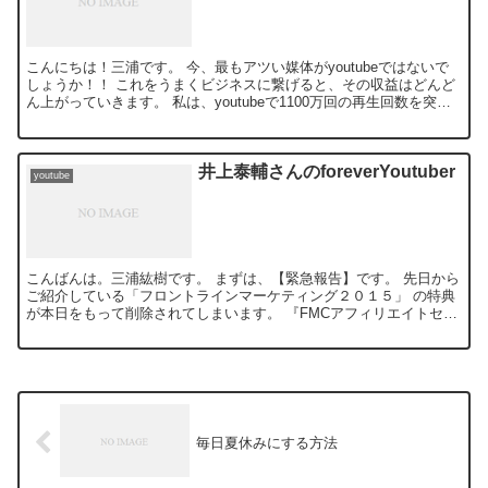
こんにちは！三浦です。 今、最もアツい媒体がyoutubeではないで
しょうか！！ これをうまくビジネスに繋げると、その収益はどんど
ん上がっていきます。 私は、youtubeで1100万回の再生回数を突破
していますので、 その辺り...
井上泰輔さんのforeverYoutuber
youtube
こんばんは。三浦紘樹です。 まずは、【緊急報告】です。 先日から
ご紹介している「フロントラインマーケティング２０１５」 の特典
が本日をもって削除されてしまいます。 『FMCアフィリエイトセミ
ナー〜弱者の戦略』 こち...
毎日夏休みにする方法