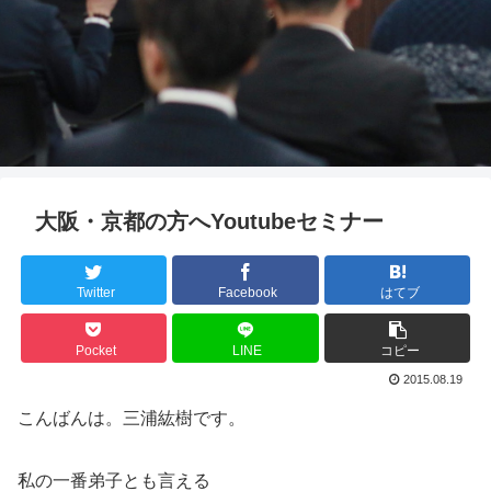
大阪・京都の方へYoutubeセミナー
Twitter
Facebook
はてブ
Pocket
LINE
コピー
2015.08.19
こんばんは。三浦紘樹です。
私の一番弟子とも言える