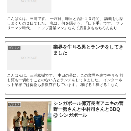
こんばんは。三浦です。 一昨日、昨日と合計１０時間、 講義をし話
しまくりの２日でした。 私は、何を隠そう、「口下手」です。 サラ
リーマン時代、「トップ営業マン」なんて肩書きももちろんありま
せん。 そして、実はすごく人見...
業界を牛耳る男とランチをしてき
ビジネス
ました
こんばんは。三浦紘樹です。 本日の昼に、この業界を裏で牛耳る 前
も顔も一切出すことのない方とランチをしてきました。 インターネ
ット業界では偽物も多数存在しています。 稼げる！稼げる！なんて
言いつつ、 初心者では全く無理...
シンガポール億万長者アニキの菅
ビジネス
野一勢さんと中村司さんとBBQ
@ シンガポール