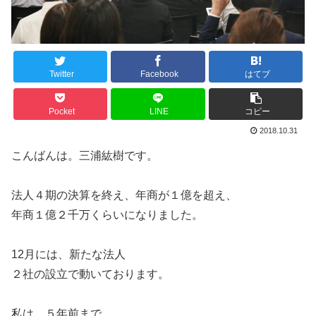
Twitter
Facebook
はてブ
Pocket
LINE
コピー
2018.10.31
こんばんは。三浦紘樹です。
法人４期の決算を終え、年商が１億を超え、
年商１億２千万くらいになりました。
12月には、新たな法人
２社の設立で動いております。
私は、５年前まで