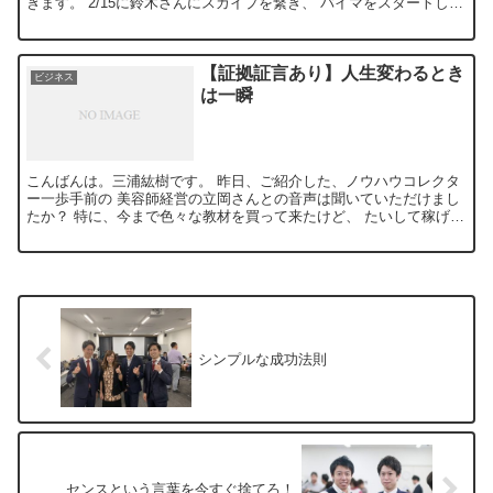
きます。 2/15に鈴木さんにスカイプを繋ぎ、 バイマをスタートしま
した。 ...
【証拠証言あり】人生変わるとき
ビジネス
は一瞬
こんばんは。三浦紘樹です。 昨日、ご紹介した、ノウハウコレクタ
ー一歩手前の 美容師経営の立岡さんとの音声は聞いていただけまし
たか？ 特に、今まで色々な教材を買って来たけど、 たいして稼げな
かった経験がある人は、 必ず聞...
シンプルな成功法則
センスという言葉を今すぐ捨てろ！