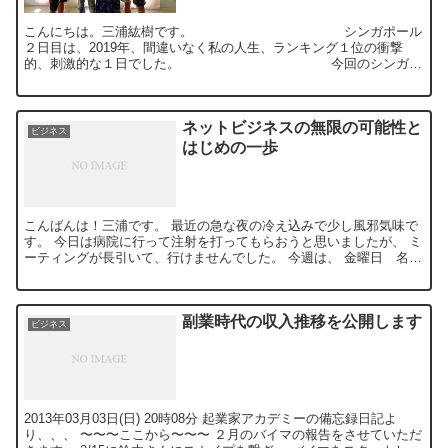
こんにちは。三浦紘樹です。 シンガポール
２日目は、2019年、間違いなく私の人生、ランキング１位の衝撃
的、刺激的な１日でした。 今回のシンガポ
ールの目的は、観光ではなく視察が目的です。...
ネットビジネスの無限の可能性と
ビジネス
はじめの一歩
こんばんは！三浦です。 最近の急な夜の冷え込みで少し風邪気味で
す。 今日は病院に行って注射を打ってもらおうと思いましたが、 ミ
ーティングが長引いて、行けませんでした。 今週は、 金曜日 名古
屋セミナー開催 ...
副業時代の収入推移を公開します
ビジネス
2013年03月03日(日) 20時08分 起業家アカデミーの備忘録日記よ
り、、、 〜〜〜ここから〜〜〜 ２月のバイマの報告をさせていただ