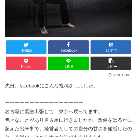
Twitter
Facebook
はてブ
Pocket
LINE
コピー
2019.05.19
先日、facebookにこんな投稿をしました。
ーーーーーーーーーーーーーーーー
名古屋に緊急出張して、東京へ戻ってます。
色々なことがあり名古屋に行きましたが、想像をはるかに
超えた出来事で、経営者としての自分の甘さを痛感したの