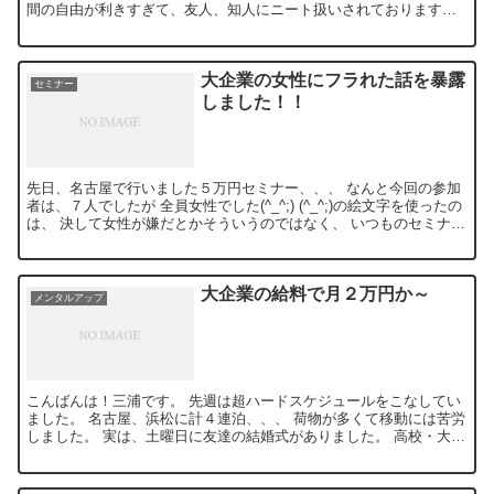
間の自由が利きすぎて、友人、知人にニート扱いされております
((+_+)) サラリーマン時代は、...
大企業の女性にフラれた話を暴露
セミナー
しました！！
先日、名古屋で行いました５万円セミナー、、、 なんと今回の参加
者は、７人でしたが 全員女性でした(^_^;) (^_^;)の絵文字を使ったの
は、 決して女性が嫌だとかそういうのではなく、 いつものセミナー
の雰囲...
大企業の給料で月２万円か～
メンタルアップ
こんばんは！三浦です。 先週は超ハードスケジュールをこなしてい
ました。 名古屋、浜松に計４連泊、、、 荷物が多くて移動には苦労
しました。 実は、土曜日に友達の結婚式がありました。 高校・大学
と同じだった...