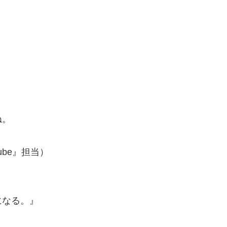
ね。
ube』担当）
になる。』