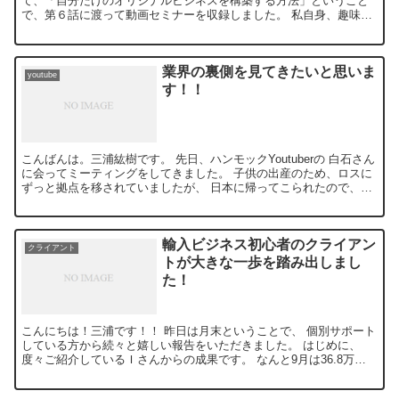
て、「自分だけのオリジナルビジネスを構築する方法」ということ
で、第６話に渡って動画セミナーを収録しました。 私自身、趣味の
ゴルフをビジネスとして、 現在、年商１億ほ...
業界の裏側を見てきたいと思いま
youtube
す！！
こんばんは。三浦紘樹です。 先日、ハンモックYoutuberの 白石さん
に会ってミーティングをしてきました。 子供の出産のため、ロスに
ずっと拠点を移されていましたが、 日本に帰ってこられたので、お
会いしました！ 子供の...
輸入ビジネス初心者のクライアン
クライアント
トが大きな一歩を踏み出しまし
た！
こんにちは！三浦です！！ 昨日は月末ということで、 個別サポート
している方から続々と嬉しい報告をいただきました。 はじめに、
度々ご紹介しているＩさんからの成果です。 なんと9月は36.8万円
の利益を達成しました。 ...